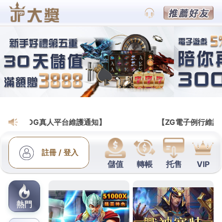
3A娛樂城官網
跨國運營的雄厚實力，解析3a
娛樂城的全球化版圖
3a娛樂城
之所以能跨越二十年長青不倒，源於其強大
的跨國營運背景，我們的伺服器、技術開發與金流中
心分布於菲律賓、柬埔寨及歐洲等多個合法行政區，
形成了一張穩定且安全的全球防護網，這種多國分佈
的架構，不僅能有效分散法規風險，更能吸引來自全
球的頂尖軟體工程師，為平台提供最前瞻的技術支
持。跨平台無縫切換，3a娛樂城電腦版與手機版的一