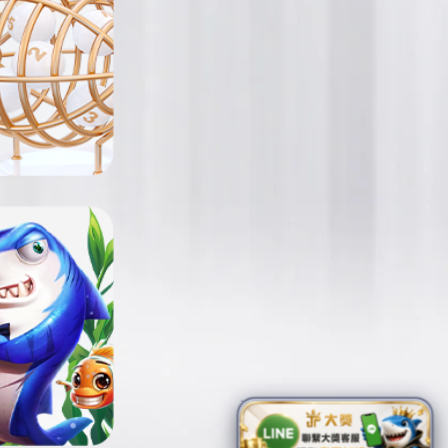
0，讓你用更少的本金獲得更大獲利機會！