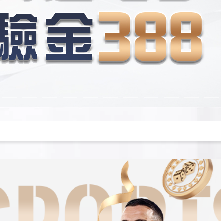
在遊戲的多樣性上
，3a娛樂
與國際各大知名博弈供應商達成深度
進與拉斯維加斯、澳門同等級的最新機台與玩法，無論是歐洲熱
是亞洲喜愛的真人紙牌，3a娛樂都能完美對接，這種橫跨東西方
一位會員都能享有國際級的遊戲標準，在3a娛樂，您參與的是一
的頂級博弈盛會，穩定與實力無庸置疑。
您的豪賭野心
a娛樂城的全球化版圖