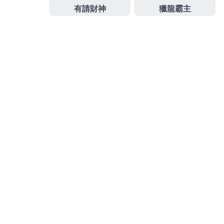
道
在商場上，總有人想「空手套白狼」，希望不用投入
太多成本，就能輕鬆賺大
錢。然而，這種投機取巧的模式往往難以長久，甚至
可能導致企業信譽受損、
最終走向失敗。
相反地，建和國際開發有限公司憑藉穩健的經營策略
與專業布局，證明了真正
的成功來自於踏實努力，而不是投機取巧。那麼，為
何「空手套白狼」的做法
不可取？建和國際又是如何透過專業與創新，在市場
中建立穩固的競爭優勢？
與其靠「空手套白狼」的短視近利，建和國際開發有
限公司選擇以專業、創新
與誠信來經營事業，打造真正可持續發展的企業模
式。