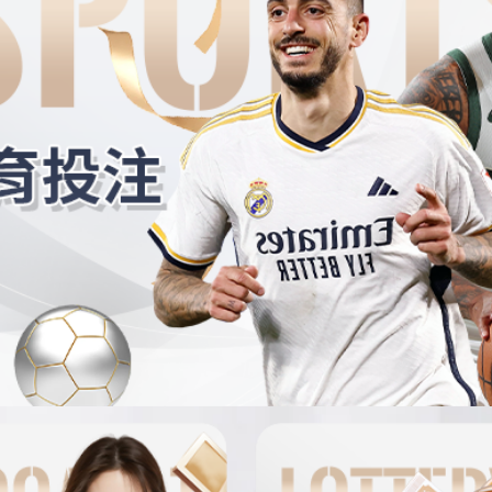
樂帶您開局就贏在起跑點