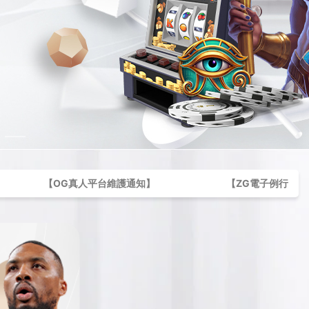
近期文章
不需等待其他玩家，3a娛樂城電子桌遊隨開隨玩
安心娛樂有保障，3a娛樂倡導健康遊戲理念
龍虎鬥極速對決，3a娛樂城簡單易懂秒出結果
3a娛樂多樣化桌檯選擇，尋找屬於您的幸運桌
全天候快樂不打烊，3a娛樂城24小時美女客服貼
心陪伴你的每一局
近期留言
尚無留言可供顯示。