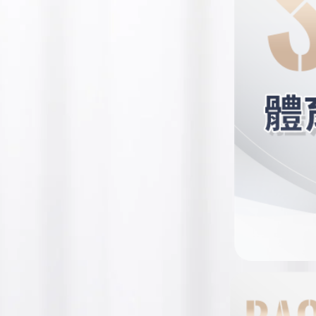
覽
文
下一篇文章
章:
新手註冊好禮拿不完，3a娛
下
一
篇
文
章:
彙整
2026 年 7 月
2026 年 6 月
2026 年 5 月
2026 年 4 月
2026 年 3 月
2026 年 2 月
2026 年 1 月
2025 年 12 月