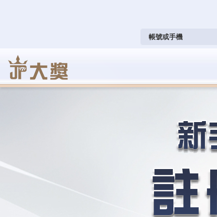
3A娛樂城官網
世界盃投注合法現金版推薦3A娛樂城，免費APP下載，真人百家樂
3a娛樂城點燃你的
體驗就在這裡