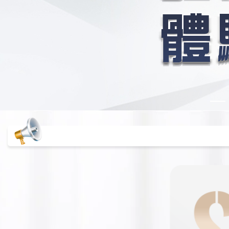
你是否曾因為網頁
成為過去式，我們
作
ap_admin
時在線的熱門體育
者
發
2026 年 6 月 29 日
頓，本娛樂城深知
佈
分
3a娛樂城
理上更是追求極速
日
類
產安全，想要享受
期:
戰，體驗速度與激
文
上一篇文章
章
3a娛樂每日反水無上限，天
上
一
導
篇