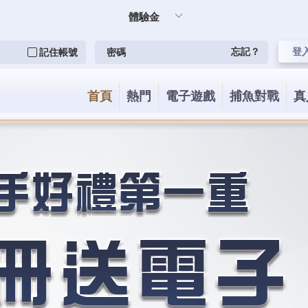
廳的眾多美女荷官等您來同樂！提款金額: 5-10分鐘，存款方式: 網銀、ATM
娛樂城細緻入微的功能設計