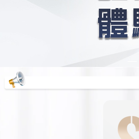
一個優秀的平台，
戶體驗的微小細節
作
ap_admin
遊戲；體育專區內
者
發
2026 年 6 月 13 日
面則提供了智能記
佈
分
3a娛樂城
為了讓您的娛樂過
日
類
配得上您尊貴的身
期:
文
上一篇文章
章
體育博弈新風向，3a娛樂虛
上
一
導
篇
覽
文
下一篇文章