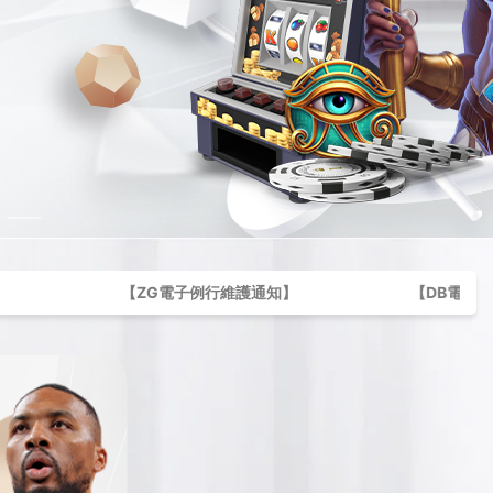
近期文章
不需等待其他玩家，3a娛樂城電子桌遊隨開隨玩
安心娛樂有保障，3a娛樂倡導健康遊戲理念
龍虎鬥極速對決，3a娛樂城簡單易懂秒出結果
3a娛樂多樣化桌檯選擇，尋找屬於您的幸運桌
全天候快樂不打烊，3a娛樂城24小時美女客服貼
心陪伴你的每一局
近期留言
尚無留言可供顯示。