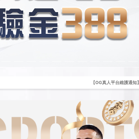
往往在細節處見真章，
3a娛樂城
在產品研發過程中，極度注重用
，例如，我們設計了一鍵收藏功能，讓您能秒速找到自己最愛的
置了夜間模式，全方位保護您在深夜觀賽時的視力健康；金流介
憶功能，讓您省去重複輸入的繁瑣，我們所做的一切努力，都是
程更加順心、舒適，3a娛樂城堅信，只有把細節做到極致，才能
份，快來登入平台，親自感受這些充滿溫度的精巧設計。
擬體育讓你兩分鐘見證勝負