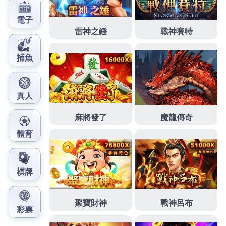
作
發
分
ap_admin
2026 年 4 月 30 日
3a娛樂
者
佈
類
日
期:
文
上一篇文章
章
讓閒暇變金礦，3a娛樂城教你如何利
上
一
用碎片時間創造被動收入
導
篇
覽
文
章:
下一篇文章
抓住財富的尾巴！3a娛樂限時加碼活
下
一
動錯過再等一年
篇
文
章: