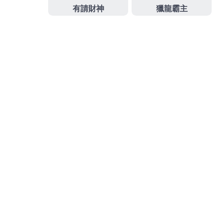
2025 年 7 月
2025 年 6 月
2025 年 5 月
2025 年 4 月
分類
3a娛樂
3a娛樂城
娛樂城
搜尋