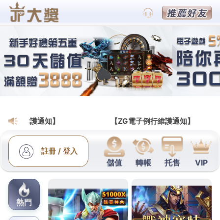
3A娛樂城官網
3a娛樂體驗不一樣的線上娛
樂，讓娛樂更有層次
為了鼓勵玩家智慧理財，
3a娛樂
提供了詳細的獲利走
勢分析與數據統計，讓您在短時間內也能做出精準的
判斷，我們的小額試水機制，讓新玩家能以極低的門
檻啟動致富計畫，許多聰明的上班族已經將3a娛樂視
為每天的第二收入來源，利用零碎時間積少成多，每
月為自己加薪，別再滑無意義的社交媒體了，打開3a
娛樂，讓每一秒鐘都發揮出最大的金錢價值。