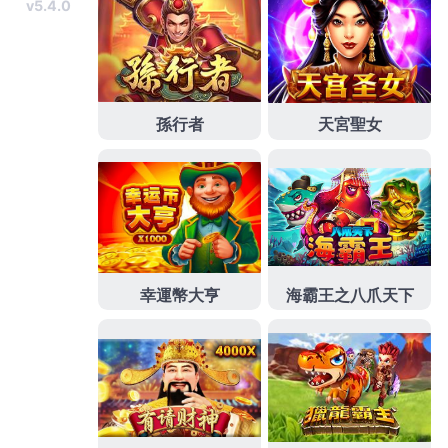
章:
彙整
2026 年 7 月
2026 年 6 月
2026 年 5 月
2026 年 4 月
2026 年 3 月
2026 年 2 月
2026 年 1 月
2025 年 12 月
2025 年 11 月
2025 年 10 月
2025 年 9 月
2025 年 8 月