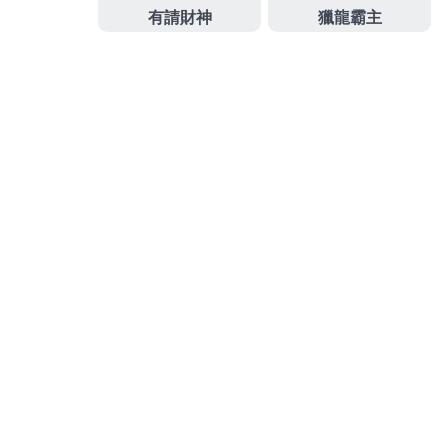
2025 年 7 月
2025 年 6 月
2025 年 5 月
2025 年 4 月
分類
3a娛樂
3a娛樂城
娛樂城
搜尋