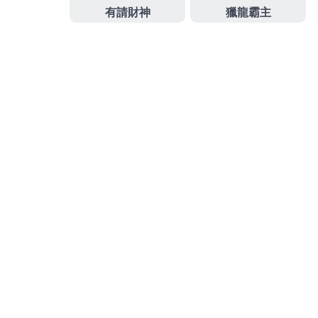
2025 年 8 月
2025 年 7 月
2025 年 6 月
2025 年 5 月
2025 年 4 月
分類
3a娛樂
3a娛樂城
娛樂城