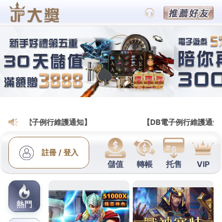
3A娛樂城官網
虛擬形象互動，3a娛樂真人視
訊新體驗
升級真人視訊互動體驗，
3a娛樂
支持自定義虛擬形
象，會員可選擇喜愛的形象參與真人視訊遊戲，保護
隱私的同時增加互動趣味，虛擬形象支持表情動作自
定義，可與荷官、其他玩家進行互動，搭配立體環繞
音效與4K高清直播，帶來沉浸式體驗，真人視訊區涵
蓋百家樂、黑傑克等經典遊戲，荷官專業親切，支持
語音聊天與虛擬禮物贈送，互動氛圍熱烈，虛擬形象