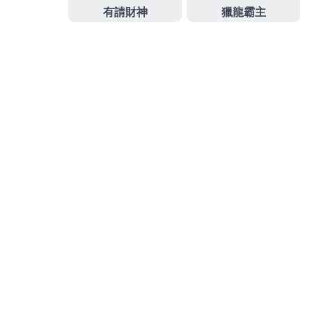
2025 年 10 月
2025 年 9 月
2025 年 8 月
2025 年 7 月
2025 年 6 月
2025 年 5 月
2025 年 4 月
分類
3a娛樂
3a娛樂城
娛樂城