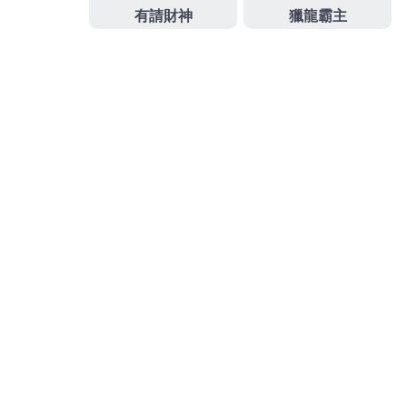
2025 年 8 月
2025 年 7 月
2025 年 6 月
2025 年 5 月
2025 年 4 月
分類
3a娛樂
3a娛樂城
娛樂城