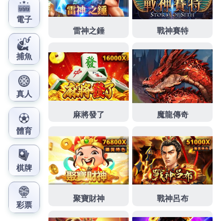
者
佈
類
日
期:
文
上一篇文章
章
3a娛樂城感受到真實賭場的氛圍，享
上
一
受刺激的遊戲體驗
導
篇
覽
文
章:
下一篇文章
3a娛樂城為你傾情打造專業化的投注
下
一
技巧
篇
文
章: