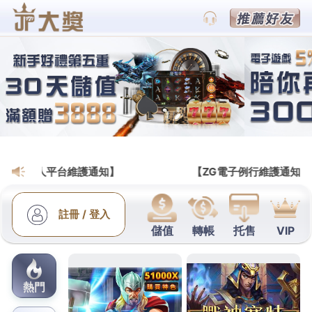
3A娛樂城官網
分類:
3a娛樂
3a娛樂精緻畫面震撼音效！打
造身臨其境的視聽娛樂饗宴
追求高品質遊戲畫質與震撼音效的玩家看過來
！3a娛
樂
重金引進全球頂級遊戲開發商的熱門大作，無論是
精緻細膩的畫面設計、華麗流暢的特效，還是身臨其