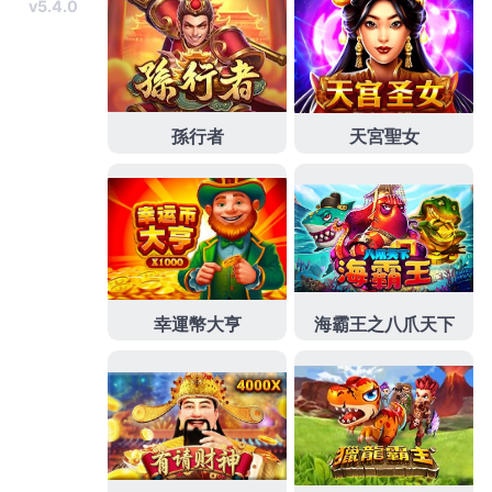
娛樂帶你體驗真正的博弈美學，輕鬆玩轉指尖財富，
嚴格年齡控管，落實負責任博彩。
發
分
2026 年 7 月 31 日
3a娛樂
佈
類
日
期:
3a娛樂多樣化桌檯選擇，尋找
屬於您的幸運桌
在
3a娛樂
，我們提供了數十個不同風格與投注限額的
真人視訊桌檯，不論您偏好低門檻的休閒娛樂桌，還
是追求高額博弈的貴賓專屬桌，這裡都能滿足您的需
求，玩家可以根據自己的資金規劃與喜好，自由選擇
最順眼的荷官與最適當的限額桌檯，靈活的選擇空
間，3a娛樂讓每一位玩家都能找到最適合自己的幸運
場域，輕鬆展現極致策略！